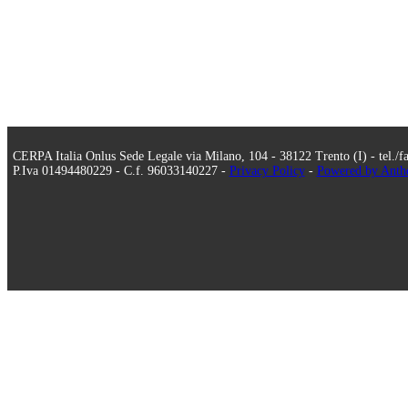
CERPA Italia Onlus Sede Legale via Milano, 104 - 38122 Trento (I) - tel./
P.Iva 01494480229 - C.f. 96033140227 -
Privacy Policy
-
Powered by Anthe