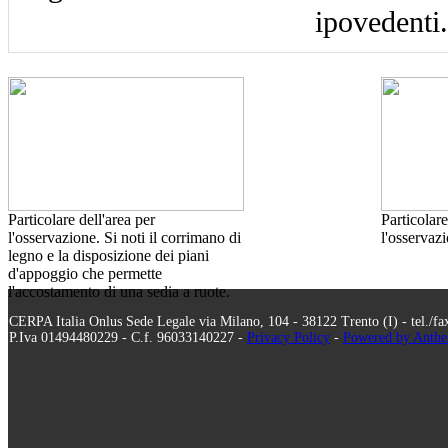
ipovedenti.
Particolare dell'area per
Particolare
l'osservazione. Si noti il corrimano di
l'osservaz
legno e la disposizione dei piani
d'appoggio che permette
l'accostamento di una sedia a ruote.
CERPA Italia Onlus Sede Legale via Milano, 104 - 38122 Trento (I) - tel./f
P.Iva 01494480229 - C.f. 96033140227 -
Privacy Policy
-
Powered by Anthe