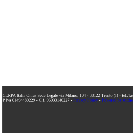
CERPA Italia Onlus Sede Legale via Milano, 104 - 38122 Trento (I) - tel./f
P.Iva 01494480229 - C.f. 96033140227 -
Privacy Policy
-
Powered by Anthe